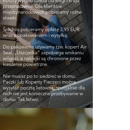
Koszty wysyłki zależą od wagi i kraju
przeznaczenia. Dla klientów
międzynarodowych pobieramy różne
stawki.
Średnio pobieramy opłatę 3,95 EUR
wraz z opakowaniem i wysyłką.
Do pakowania używamy tzw. kopert Air
Seal. „Uszczelka” zapobiega wnikaniu
wilgoci, a naklejki są chronione przez
kieszenie powietrzne.
Nie musisz po to siedzieć w domu.
Paczki lub Koperty Pieczęci można
wysyłać pocztą listowną, specjalnie dla
nich nie jest konieczne przebywanie w
domu. Tak łatwo.