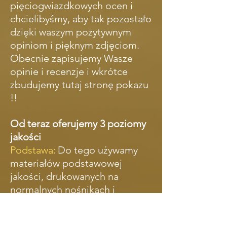
pięciogwiazdkowych ocen i
chcielibyśmy, aby tak pozostało
dzięki waszym pozytywnym
opiniom i pięknym zdjęciom.
Obecnie zapisujemy Wasze
opinie i recenzje i wkrótce
zbudujemy tutaj stronę pokazu
!!
Od teraz oferujemy 3 poziomy
jakości
Podstawa:
Do tego używamy
materiałów podstawowej
jakości, drukowanych na
normalnych nośnikach i
drukarce liniowej. jakość druku
ma nieco większy piksel.