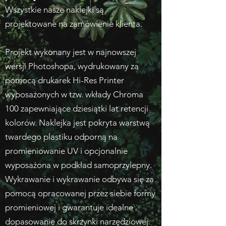
Wszystkie nasze naklejki są
projektowane na zamówienie klienta.
Projekt wykonany jest w najnowszej
wersji Photoshopa, wydrukowany za
pomocą drukarek Hi-Res Printer
wyposażonych w tzw. wkłady Chroma
100 zapewniające dziesiątki lat retencji
kolorów. Naklejka jest pokryta warstwą
twardego plastiku odporną na
promieniowanie UV i opcjonalnie
wyposażona w podkład samoprzylepny.
Wykrawanie i wykrawanie odbywa się za
pomocą opracowanej przez siebie formy
promieniowej i gwarantuje idealne
dopasowanie do skrzynki narzędziowej.