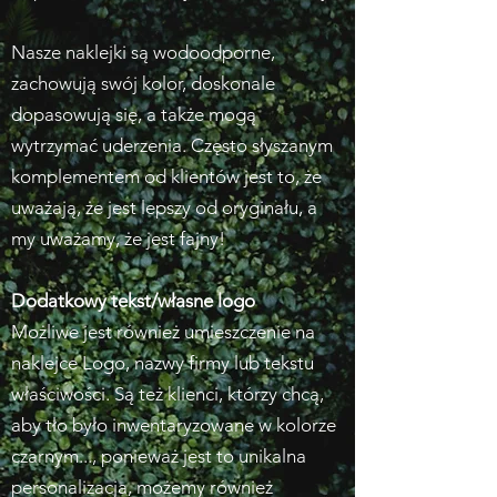
Nasze naklejki są wodoodporne,
zachowują swój kolor, doskonale
dopasowują się, a także mogą
wytrzymać uderzenia. Często słyszanym
komplementem od klientów jest to, że
uważają, że jest lepszy od oryginału, a
my uważamy, że jest fajny!
Dodatkowy tekst/własne logo
Możliwe jest również umieszczenie na
naklejce Logo, nazwy firmy lub tekstu
właściwości. Są też klienci, którzy chcą,
aby tło było inwentaryzowane w kolorze
czarnym..., ponieważ jest to unikalna
personalizacja, możemy również