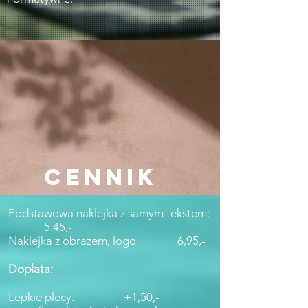
CENNIK
Podstawowa naklejka z samym tekstem:
5.45,-
Naklejka z obrazem, logo
6,95,-
Dopłata:
Lepkie plecy.
+1,50,-