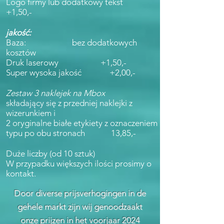
Logo firmy lub dodatkowy tekst
+1,50,-
jakość:
Baza:
bez dodatkowych
kosztów
Druk laserowy
+1,50,-
Super wysoka jakość
+2,00,-
Zestaw 3 naklejek na Mbox
składający się z przedniej naklejki z
wizerunkiem i
2 oryginalne białe etykiety z oznaczeniem
typu po obu stronach
13,85,-
Duże liczby (od 10 sztuk)
W przypadku większych ilości prosimy o
kontakt.
Door diverse prijsverhogingen in de
gehele markt zijn wij genoodzaakt
onze prijzen in het voorjaar 2024