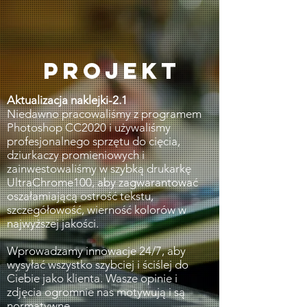
PROJEKT
Aktualizacja naklejki-2.1
Niedawno pracowaliśmy z programem
Photoshop CC2020 i używaliśmy
profesjonalnego sprzętu do cięcia,
dziurkaczy promieniowych i
zainwestowaliśmy w szybką drukarkę
UltraChrome100, aby zagwarantować
oszałamiającą ostrość tekstu,
szczegółowość, wierność kolorów w
najwyższej jakości.
Wprowadzamy innowacje 24/7, aby
wysyłać wszystko szybciej i ściślej do
Ciebie jako klienta. Wasze opinie i
zdjęcia ogromnie nas motywują i są
normatywne.