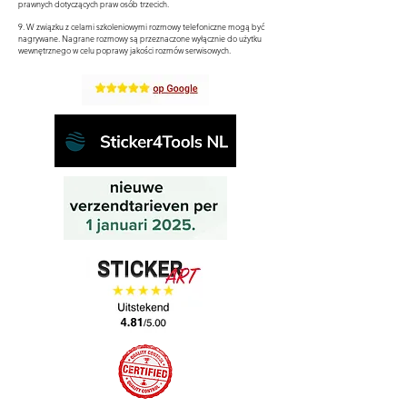
prawnych dotyczących praw osób trzecich.
9. W związku z celami szkoleniowymi rozmowy telefoniczne mogą być
nagrywane. Nagrane rozmowy są przeznaczone wyłącznie do użytku
wewnętrznego w celu poprawy jakości rozmów serwisowych.