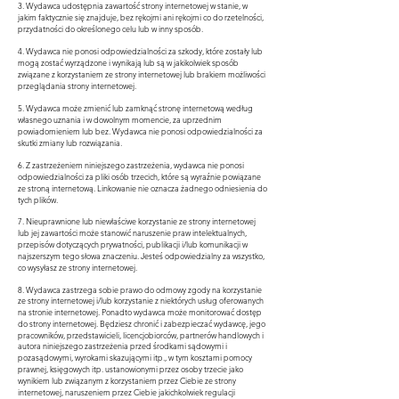
3. Wydawca udostępnia zawartość strony internetowej w stanie, w
jakim faktycznie się znajduje, bez rękojmi ani rękojmi co do rzetelności,
przydatności do określonego celu lub w inny sposób.
4. Wydawca nie ponosi odpowiedzialności za szkody, które zostały lub
mogą zostać wyrządzone i wynikają lub są w jakikolwiek sposób
związane z korzystaniem ze strony internetowej lub brakiem możliwości
przeglądania strony internetowej.
5. Wydawca może zmienić lub zamknąć stronę internetową według
własnego uznania i w dowolnym momencie, za uprzednim
powiadomieniem lub bez. Wydawca nie ponosi odpowiedzialności za
skutki zmiany lub rozwiązania.
6. Z zastrzeżeniem niniejszego zastrzeżenia, wydawca nie ponosi
odpowiedzialności za pliki osób trzecich, które są wyraźnie powiązane
ze stroną internetową. Linkowanie nie oznacza żadnego odniesienia do
tych plików.
7. Nieuprawnione lub niewłaściwe korzystanie ze strony internetowej
lub jej zawartości może stanowić naruszenie praw intelektualnych,
przepisów dotyczących prywatności, publikacji i/lub komunikacji w
najszerszym tego słowa znaczeniu. Jesteś odpowiedzialny za wszystko,
co wysyłasz ze strony internetowej.
8. Wydawca zastrzega sobie prawo do odmowy zgody na korzystanie
ze strony internetowej i/lub korzystanie z niektórych usług oferowanych
na stronie internetowej. Ponadto wydawca może monitorować dostęp
do strony internetowej. Będziesz chronić i zabezpieczać wydawcę, jego
pracowników, przedstawicieli, licencjobiorców, partnerów handlowych i
autora niniejszego zastrzeżenia przed środkami sądowymi i
pozasądowymi, wyrokami skazującymi itp., w tym kosztami pomocy
prawnej, księgowych itp. ustanowionymi przez osoby trzecie jako
wynikiem lub związanym z korzystaniem przez Ciebie ze strony
internetowej, naruszeniem przez Ciebie jakichkolwiek regulacji