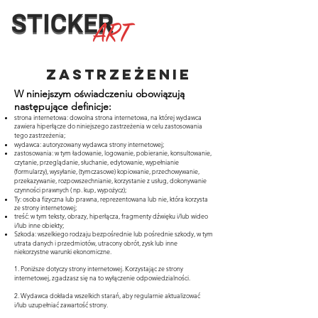
Zastrzeżenie
W niniejszym oświadczeniu obowiązują
następujące definicje:
strona internetowa: dowolna strona internetowa, na której wydawca
zawiera hiperłącze do niniejszego zastrzeżenia w celu zastosowania
tego zastrzeżenia;
wydawca: autoryzowany wydawca strony internetowej;
zastosowania: w tym ładowanie, logowanie, pobieranie, konsultowanie,
czytanie, przeglądanie, słuchanie, edytowanie, wypełnianie
(formularzy), wysyłanie, (tymczasowe) kopiowanie, przechowywanie,
przekazywanie, rozpowszechnianie, korzystanie z usług, dokonywanie
czynności prawnych ( np. kup, wypożycz);
Ty: osoba fizyczna lub prawna, reprezentowana lub nie, która korzysta
ze strony internetowej;
treść: w tym teksty, obrazy, hiperłącza, fragmenty dźwięku i/lub wideo
i/lub inne obiekty;
Szkoda: wszelkiego rodzaju bezpośrednie lub pośrednie szkody, w tym
utrata danych i przedmiotów, utracony obrót, zysk lub inne
niekorzystne warunki ekonomiczne.
1. Poniższe dotyczy strony internetowej. Korzystając ze strony
internetowej, zgadzasz się na to wyłączenie odpowiedzialności.
2. Wydawca dokłada wszelkich starań, aby regularnie aktualizować
i/lub uzupełniać zawartość strony.