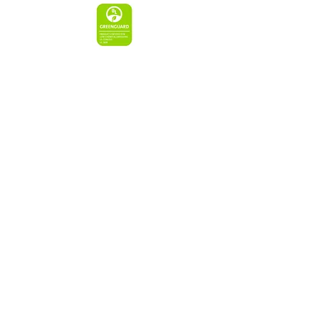
E-mail: Sticker-Art@outlook.com
Holandia
Ouderkerk a/d Amstel
Izba Gospodarcza reg.
82770379
Regulamin
Zastrzeżenie
Prywatność