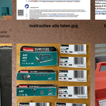
instructies alle talen.jpg
uiste
plakken