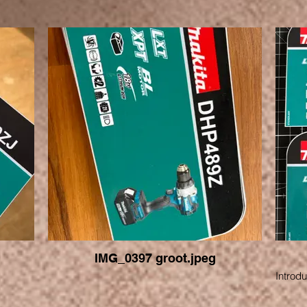
IMG_0397 groot.jpeg
Introd