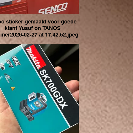
o sticker gemaakt voor goede
klant Yusuf on TANOS
iner2026-02-27 at 17.42.52.jpeg
reft een TANOS Systainer met festools
ingen. Samen met de klant ontwikkelt en
uitgevoerd.