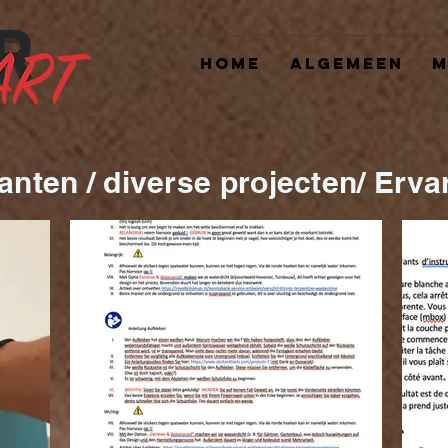
Home
Algemeen
M
anten / diverse projecten/ Erva